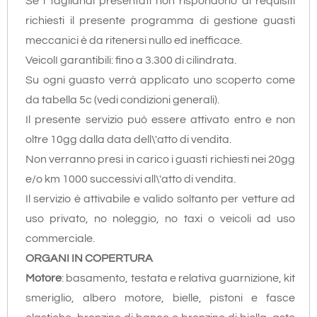
Se i tagliandi presentati non rispondono ai requisiti
richiesti il presente programma di gestione guasti
meccanici è da ritenersi nullo ed inefficace.
VeicolI garantibili: fino a 3.300 di cilindrata.
Su ogni guasto verrà applicato uno scoperto come
da tabella 5c (vedi condizioni generali).
Il presente servizio può essere attivato entro e non
oltre 10gg dalla data dell\'atto di vendita.
Non verranno presi in carico i guasti richiesti nei 20gg
e/o km 1000 successivi all\'atto di vendita.
Il servizio è attivabile e valido soltanto per vetture ad
uso privato, no noleggio, no taxi o veicoli ad uso
commerciale.
ORGANI IN COPERTURA
Motore
: basamento, testata e relativa guarnizione, kit
smeriglio, albero motore, bielle, pistoni e fasce