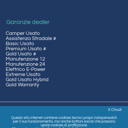
Garanzie dealer
Camper Usato
Assistenza Stradale #
Basic Usato
Premium Usato #
Gold Usato #
Manutenzione 12
Manutenzione 24
Elettrico E-Power
Extreme Usato
Gold Usato Hybrid
Gold Warranty
X Chiudi
Copyright 2023 | P.IVA: 14081911001 |
Cookie Policy
|
Privacy
Questo sito internet contiene cookies tecnici propri indispensabili
per il suo funzionamento, ma anche bottoni social che possono
usare cookies di profilazione.