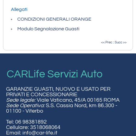
Allegati
CONDIZIONI GENERALI ORANGE
Modulo Segnalazione Guasti
<< Prec
::
Succ >>
CARLife Servizi Auto
GARANZIE GUASTI, NUOVO E USATO PER
PRIVATI E CONCESSIONARIE
Sede legale:
Viale Vaticano, 45/A 00165 ROMA
Sede Operativa:
S.S. Cassia Nord, km 86.300 -
01100 - Viterbo
Tel: 06 98381892
Cellulare: 3518068064
Email:
info@car-life.it